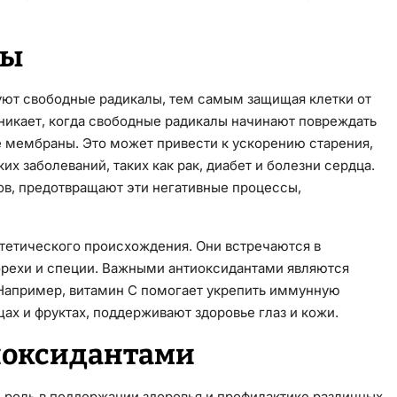
ты
уют свободные радикалы, тем самым защищая клетки от
никает, когда свободные радикалы начинают повреждать
е мембраны. Это может привести к ускорению старения,
х заболеваний, таких как рак, диабет и болезни сердца.
ов, предотвращают эти негативные процессы,
нтетического происхождения. Они встречаются в
 орехи и специи. Важными антиоксидантами являются
 Например, витамин C помогает укрепить иммунную
ах и фруктах, поддерживают здоровье глаз и кожи.
иоксидантами
 роль в поддержании здоровья и профилактике различных