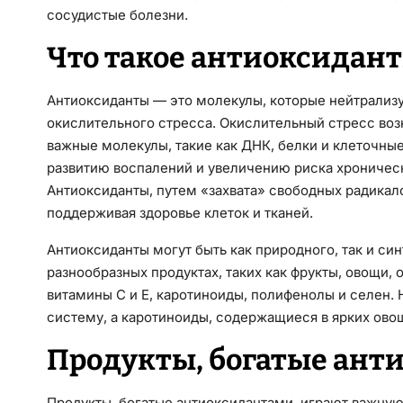
сосудистые болезни.
Что такое антиоксидан
Антиоксиданты — это молекулы, которые нейтрализ
окислительного стресса. Окислительный стресс воз
важные молекулы, такие как ДНК, белки и клеточны
развитию воспалений и увеличению риска хронически
Антиоксиданты, путем «захвата» свободных радикал
поддерживая здоровье клеток и тканей.
Антиоксиданты могут быть как природного, так и си
разнообразных продуктах, таких как фрукты, овощи,
витамины C и E, каротиноиды, полифенолы и селен.
систему, а каротиноиды, содержащиеся в ярких овощ
Продукты, богатые ант
Продукты, богатые антиоксидантами, играют важную