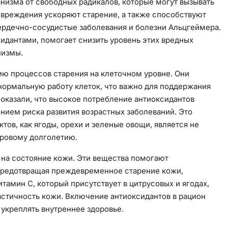
низма от свободных радикалов, которые могут вызывать
овреждения ускоряют старение, а также способствуют
сердечно-сосудистые заболевания и болезни Альцгеймера.
сидантами, помогает снизить уровень этих вредных
низмы.
ию процессов старения на клеточном уровне. Они
ормальную работу клеток, что важно для поддержания
показали, что высокое потребление антиоксидантов
нием риска развития возрастных заболеваний. Это
тов, как ягоды, орехи и зеленые овощи, является не
оровому долголетию.
 на состояние кожи. Эти вещества помогают
 предотвращая преждевременное старение кожи,
тамин С, который присутствует в цитрусовых и ягодах,
астичность кожи. Включение антиоксидантов в рацион
 укреплять внутреннее здоровье.