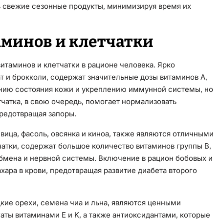
ь свежие сезонные продукты, минимизируя время их
минов и клетчатки
таминов и клетчатки в рационе человека. Ярко
т и брокколи, содержат значительные дозы витаминов A,
ению состояния кожи и укреплению иммунной системы, но
тчатка, в свою очередь, помогает нормализовать
редотвращая запоры.
вица, фасоль, овсянка и киноа, также являются отличными
чатки, содержат большое количество витаминов группы B,
бмена и нервной системы. Включение в рацион бобовых и
ара в крови, предотвращая развитие диабета второго
цкие орехи, семена чиа и льна, являются ценными
гаты витаминами E и K, а также антиоксидантами, которые